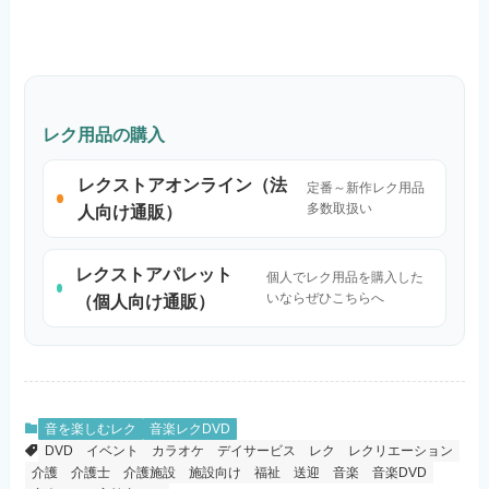
レク用品の購入
レクストアオンライン（法
定番～新作レク用品
多数取扱い
人向け通販）
レクストアパレット
個人でレク用品を購入した
いならぜひこちらへ
（個人向け通販）
音を楽しむレク
音楽レクDVD
DVD
イベント
カラオケ
デイサービス
レク
レクリエーション
介護
介護士
介護施設
施設向け
福祉
送迎
音楽
音楽DVD