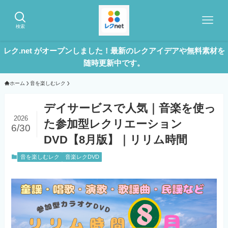
検索
レク.net がオープンしました！最新のレクアイデアや無料素材を
随時更新中です。
ホーム
音を楽しむレク
デイサービスで人気｜音楽を使っ
2026
た参加型レクリエーション
6/30
DVD【8月版】｜リリム時間
音を楽しむレク
音楽レクDVD