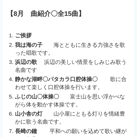
【8月 曲紹介〇全15曲】
ご挨拶
我は海の子
海とともに生きる力強さを歌
った唱歌です。
浜辺の歌
浜辺の美しい情景をしみじみ歌う
名曲です
静かな湖畔〇パタカラ口腔体操〇
歌に合
わせて楽しく口腔体操を行います。
ふじの山〇体操〇
富士山を思い浮かべな
がら体を動かす体操です。
山小舎の灯
山小屋にともる灯りを情緒豊
かに歌う名曲です。
長崎の鐘
平和への願いを込めて歌い継が